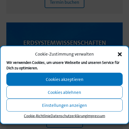
Termin buchen
ERDSYS­TEM­WIS­SEN­SCHAFTEN
Cookie-Zustimmung verwalten
Wir verwenden Cookies, um unsere Webseite und unseren Service für
Dich zu optimieren.
Studi­en­gänge
Cookies akzeptieren
Earth System Physics
Geogra­phie
Cookies ablehnen
Lehramt Geogra­phie
Geowis­sen­schaften
Einstellungen anzeigen
Meteo­ro­logie
Cookie-Richt­linie
Daten­schutz­er­klä­rung
Impressum
uchen
Termin b