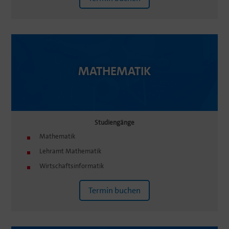
MATHE­MATIK
Studi­en­gänge
Mathe­matik
Lehramt Mathe­matik
Wirtschafts­in­for­matik
Termin buchen