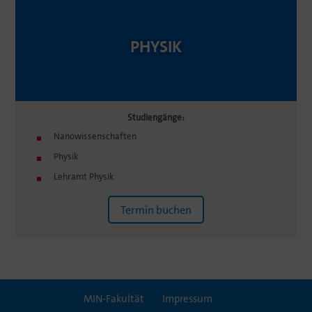
PHYSIK
Studi­en­gänge:
Nanowis­sen­schaften
Physik
Lehramt Physik
Termin buchen
MIN-Fakultät
Impressum