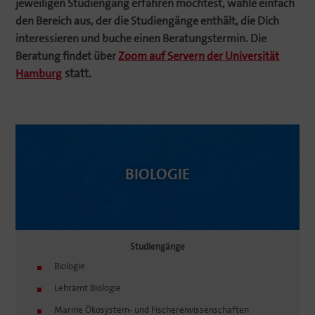
jewei­ligen Studi­en­gang erfahren möchtest, wähle einfach
den Bereich aus, der die Studi­en­gänge enthält, die Dich
inter­es­sieren und buche einen Beratungs­termin. Die
Beratung findet über
Zoom auf Servern der Univer­sität
statt.
Hamburg
BIOLOGIE
Studi­en­gänge
Biologie
Lehramt Biologie
Marine Ökosystem- und Fischereiwissenschaften